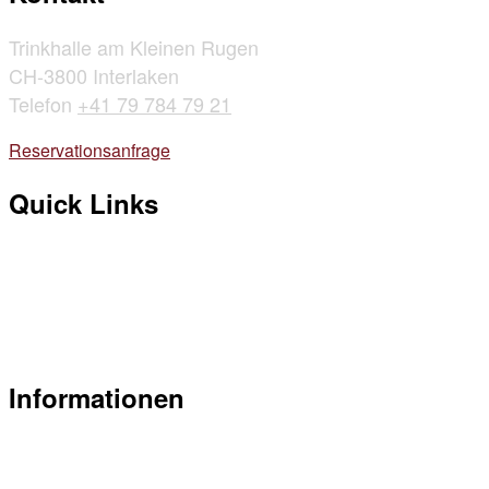
Trinkhalle am Kleinen Rugen
CH-3800 Interlaken
Telefon
+41 79 784 79 21
Reservationsanfrage
Quick Links
Belegungsplan Trinkhalle
Mitglied werden
Newsletter abonnieren
News
Informationen
Flyer Trinkhalle am Rugen (PDF)
Preisliste Trinkhalle am Rugen (PDF)