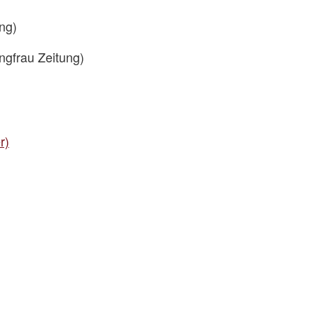
ng)
ungfrau Zeitung)
r)