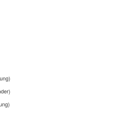
tung)
nder)
ung)