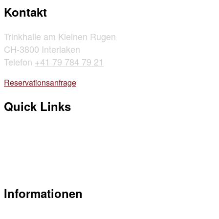
Kontakt
Trinkhalle am Kleinen Rugen
CH-3800 Interlaken
Telefon
+41 79 784 79 21
Reservationsanfrage
Quick Links
Belegungsplan Trinkhalle
Mitglied werden
Newsletter abonnieren
News
Informationen
Flyer Trinkhalle am Rugen (PDF)