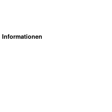
Belegungsplan Trinkhalle
Mitglied werden
Newsletter abonnieren
News
Informationen
Flyer Trinkhalle am Rugen (PDF)
Preisliste Trinkhalle am Rugen (PDF)
Grundrisspläne Trinkhalle am Rugen (PDF)