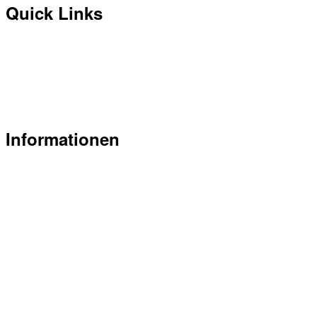
Quick Links
Belegungsplan Trinkhalle
Mitglied werden
Newsletter abonnieren
News
Informationen
Flyer Trinkhalle am Rugen (PDF)
Preisliste Trinkhalle am Rugen (PDF)
Grundrisspläne Trinkhalle am Rugen (PDF)