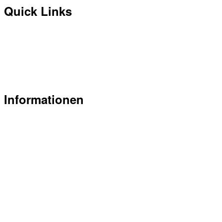
Quick Links
Belegungsplan Trinkhalle
Mitglied werden
Newsletter abonnieren
News
Informationen
Flyer Trinkhalle am Rugen (PDF)
Preisliste Trinkhalle am Rugen (PDF)
Grundrisspläne Trinkhalle am Rugen (PDF)